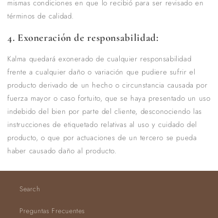
mismas condiciones en que lo recibió para ser revisado en
términos de calidad.
4. Exoneración de responsabilidad:
Kalma quedará exonerado de cualquier responsabilidad
frente a cualquier daño o variación que pudiere sufrir el
producto derivado de un hecho o circunstancia causada por
fuerza mayor o caso fortuito, que se haya presentado un uso
indebido del bien por parte del cliente, desconociendo las
instrucciones de etiquetado relativas al uso y cuidado del
producto, o que por actuaciones de un tercero se pueda
haber causado daño al producto.
Search
Preguntas Frecuentes